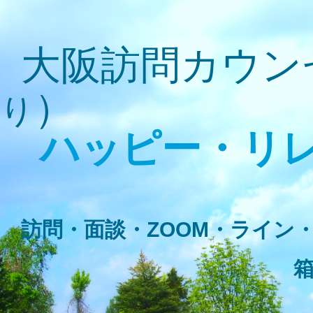
大阪訪問カウン
）
り
ハッピー・リ
​
訪問・面談・ZOOM・ライン
箱庭療法・絵