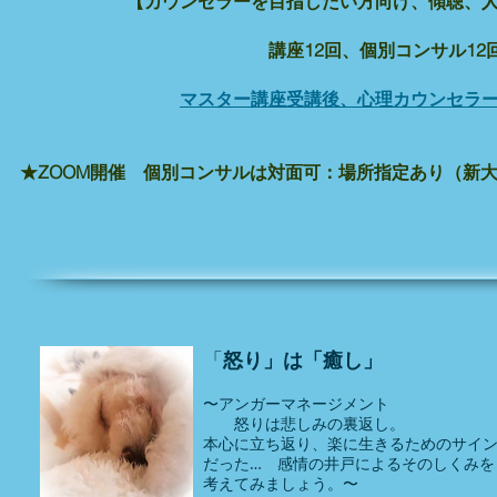
【カウンセラーを目指したい方向け、傾聴、人に
講座12回、個別コンサル12回
マスター講座受講後、心理カウンセラ
★ZOOM開催 個別コンサルは対面可：場所指定あり（新
「
怒り」は「癒し」
〜アンガーマネージメント
怒りは悲しみの裏返し。
本心に立ち返り、楽に生きるためのサイ
だった… 感情の井戸によるそのしくみを
考えてみましょう
。〜