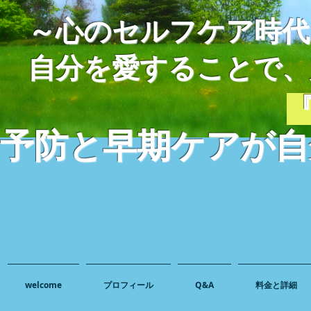
～心のセルフケア時代
自分を愛することで、
予防と早期ケアが自
​
welcome
プロフィール
Q&A
料金と詳細