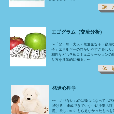
講 
エゴグラム（交流分析）
〜「父・母・大人・無邪気な子・従順
子」エネルギーの向かいやすさをしり
相性なども含め
コミュニケーションの
り方を具体的に知る。〜
体 
発達心理学
〜「足りないものは幾つになっても求
続ける」達成できていない幼少期の課
題、欲しいのにもらえなかったものを