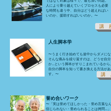
ではなく対象は様々で、最も深い問題。
人により乗り越えていくプロセスも必要
な時間も違う中、自分はどう超えればい
いのか、援助すればいいのか。〜
講 
人生脚本学
〜うまく行き始めても途中からダメにな
そんな痛みを繰り返すのは、どうせ自分
か…という脚本がすりこまれているから
自分の脚本を知って書き換える方法があ
す。〜
講 
誉め合いワーク
〜「実は誉めてほしかった・誉め言葉な
信じられない・誉められることは拷問…